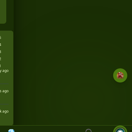
5
4
3
2
1
y ago
s ago
k ago
💎
🎧