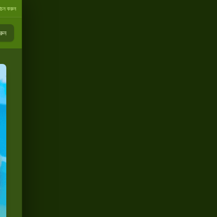
্বাচন করুন
রুন