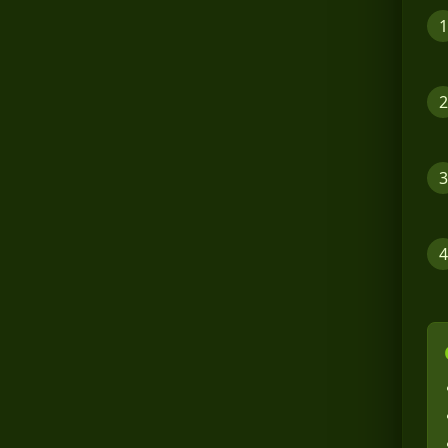
1
2
3
4