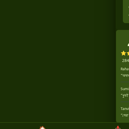
⭐
284
Raha
“অসাধ
Sumi
“খুবই
Tanv
“সেরা
🏠
📥